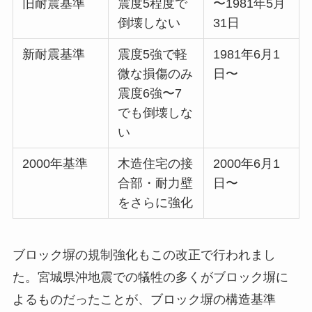
旧耐震基準
震度5程度で
〜1981年5月
倒壊しない
31日
新耐震基準
震度5強で軽
1981年6月1
微な損傷のみ
日〜
震度6強〜7
でも倒壊しな
い
2000年基準
木造住宅の接
2000年6月1
合部・耐力壁
日〜
をさらに強化
ブロック塀の規制強化もこの改正で行われまし
た。宮城県沖地震での犠牲の多くがブロック塀に
よるものだったことが、ブロック塀の構造基準