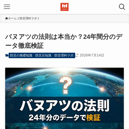
ホーム
防災理科ラボ
バヌアツの法則は本当か？24年間分のデ
ータ徹底検証
2026年7月14日
防災の基礎知識
防災豆知識
防災理科ラボ