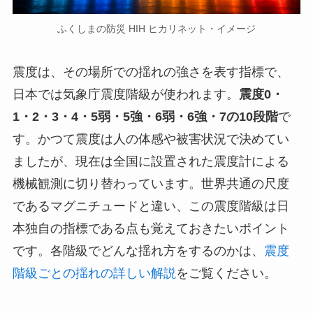
ふくしまの防災 HIH ヒカリネット・イメージ
震度は、その場所での揺れの強さを表す指標で、
日本では気象庁震度階級が使われます。
震度0・
1・2・3・4・5弱・5強・6弱・6強・7の10段階
で
す。かつて震度は人の体感や被害状況で決めてい
ましたが、現在は全国に設置された震度計による
機械観測に切り替わっています。世界共通の尺度
であるマグニチュードと違い、この震度階級は日
本独自の指標である点も覚えておきたいポイント
です。各階級でどんな揺れ方をするのかは、
震度
階級ごとの揺れの詳しい解説
をご覧ください。