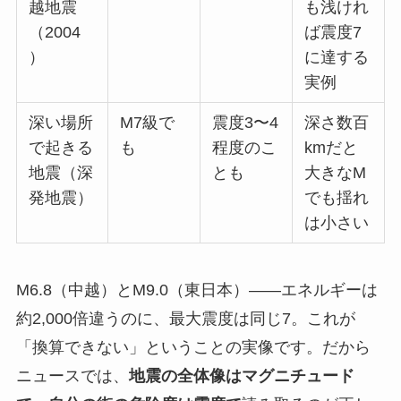
越地震
も浅けれ
（2004
ば震度7
）
に達する
実例
深い場所
M7級で
震度3〜4
深さ数百
で起きる
も
程度のこ
kmだと
地震（深
とも
大きなM
発地震）
でも揺れ
は小さい
M6.8（中越）とM9.0（東日本）——エネルギーは
約2,000倍違うのに、最大震度は同じ7。これが
「換算できない」ということの実像です。だから
ニュースでは、
地震の全体像はマグニチュード