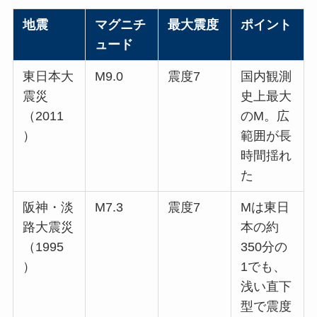
地震
マグニチ
最大震度
ポイント
ュード
東日本大
M9.0
震度7
国内観測
震災
史上最大
（2011
のM。広
）
範囲が長
時間揺れ
た
阪神・淡
M7.3
震度7
Mは東日
路大震災
本の約
（1995
350分の
）
1でも、
浅い直下
型で震度