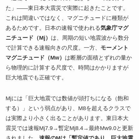
た」——東日本大震災で実際に起きたことです。
これは間違いではなく、マグニチュードに種類が
あるためです。日本の速報で使われる
気象庁マグ
ニチュード（Mj）
は、周期の短い地震波から数分
で計算できる速報向きの尺度。一方、
モーメント
マグニチュード（Mw）
は断層の面積とずれの量か
ら物理的に計算する尺度で、時間はかかりますが
巨大地震でも正確です。
Mjには「巨大地震では数値が頭打ちになる（飽和
する）」という弱点があり、M8を超えるクラスで
は実際より小さく出ることがあります。東日本大
震災では速報Mj7.9→暫定Mj8.4→最終Mw9.0と更新
されました。
速報のMは「暫定値であり、巨大地震