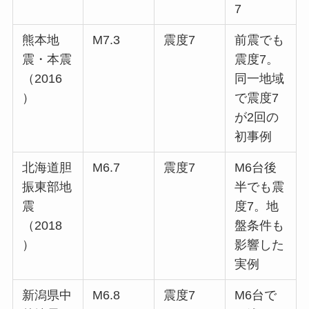
7
熊本地
M7.3
震度7
前震でも
震・本震
震度7。
（2016
同一地域
）
で震度7
が2回の
初事例
北海道胆
M6.7
震度7
M6台後
振東部地
半でも震
震
度7。地
（2018
盤条件も
）
影響した
実例
新潟県中
M6.8
震度7
M6台で